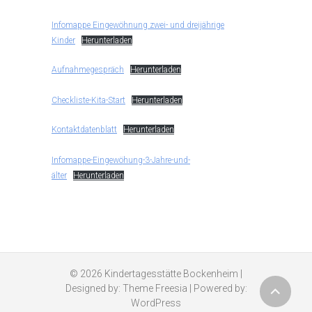
Infomappe Eingewöhnung zwei- und dreijährige
Kinder
Herunterladen
Aufnahmegespräch
Herunterladen
Checkliste-Kita-Start
Herunterladen
Kontaktdatenblatt
Herunterladen
Infomappe-Eingewöhung-3-Jahre-und-
älter
Herunterladen
© 2026
Kindertagesstätte Bockenheim
|
Designed by:
Theme Freesia
| Powered by:
WordPress